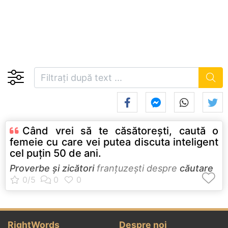
Când vrei să te căsătoreşti, caută o
femeie cu care vei putea discuta inteligent
cel puţin 50 de ani.
Proverbe și zicători
franţuzeşti despre
căutare
RightWords
Despre noi