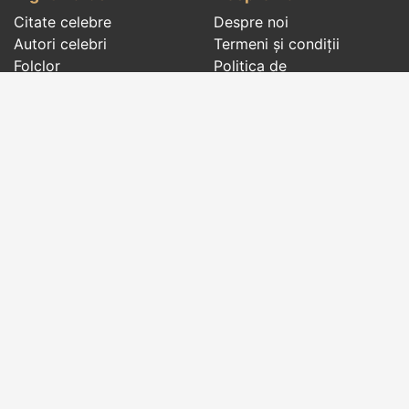
Citate celebre
Despre noi
Autori celebri
Termeni și condiții
Folclor
Politica de
Cenaclu literar
confidenţialitate
Dicționar
Contact
Evenimentele zilei
Articole
Social pages
Cuvinte potrivite din toate timpurile, de pe tot
globul, pe teme diverse, de la
autori celebri
sau
din
folclor
:
citate celebre
,
maxime
,
cugetări
,
aforisme
,
autori celebri
,
proverbe și zicători
,
ghicitori
,
vrăji si
descântece
,
balade
,
doine
,
basme
,
colinde
,
urături
,
orații de nuntă
,
tradiții și superstiții
.