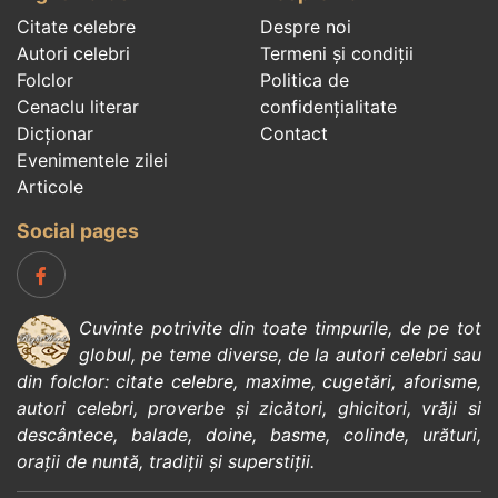
Citate celebre
Despre noi
Autori celebri
Termeni și condiții
Folclor
Politica de
Cenaclu literar
confidenţialitate
Dicționar
Contact
Evenimentele zilei
Articole
Social pages
Cuvinte potrivite din toate timpurile, de pe tot
globul, pe teme diverse, de la
autori celebri
sau
din
folclor
:
citate celebre
,
maxime
,
cugetări
,
aforisme
,
autori celebri
,
proverbe și zicători
,
ghicitori
,
vrăji si
descântece
,
balade
,
doine
,
basme
,
colinde
,
urături
,
orații de nuntă
,
tradiții și superstiții
.