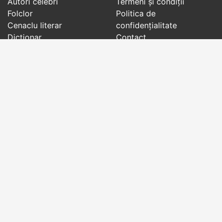
Autori celebri
Termeni și condiții
Folclor
Politica de
Cenaclu literar
confidenţialitate
Dicționar
Contact
Evenimentele zilei
Articole
Social pages
Cuvinte potrivite din toate timpurile, de pe tot
globul, pe teme diverse, de la
autori celebri
sau
din
folclor
:
citate celebre
,
maxime
,
cugetări
,
aforisme
,
autori celebri
,
proverbe și zicători
,
ghicitori
,
vrăji si
descântece
,
balade
,
doine
,
basme
,
colinde
,
urături
,
orații de nuntă
,
tradiții și superstiții
.
Copyright © 2007-2026 RightWords
Web Design by
YourCHOICE
, luni, 10 august 2026