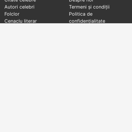
Autori celebri
Termeni și condiții
Folclor
Politica de
Cenaclu literar
confidenţialitate
Dicționar
Contact
Evenimentele zilei
Articole
Social pages
Cuvinte potrivite din toate timpurile, de pe tot
globul, pe teme diverse, de la
autori celebri
sau
din
folclor
:
citate celebre
,
maxime
,
cugetări
,
aforisme
,
autori celebri
,
proverbe și zicători
,
ghicitori
,
vrăji si
descântece
,
balade
,
doine
,
basme
,
colinde
,
urături
,
orații de nuntă
,
tradiții și superstiții
.
Copyright © 2007-2026 RightWords