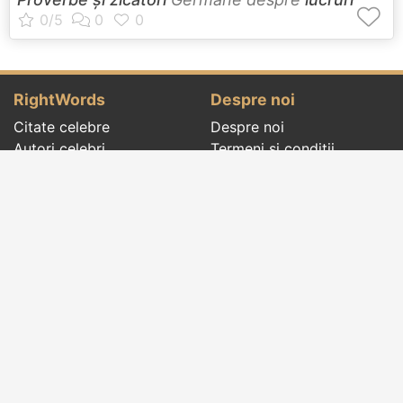
RightWords
Despre noi
Citate celebre
Despre noi
Autori celebri
Termeni și condiții
Folclor
Politica de
Cenaclu literar
confidenţialitate
Dicționar
Contact
Evenimentele zilei
Articole
Social pages
Cuvinte potrivite din toate timpurile, de pe tot
globul, pe teme diverse, de la
autori celebri
sau