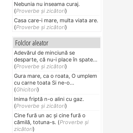
Nebunia nu inseama curaj.
(
Proverbe și zicători
)
Casa care-i mare, multa viata are.
(
Proverbe și zicători
)
Folclor aleator
Adevărul de minciună se
desparte, că nu-i place în spate...
(
Proverbe și zicători
)
Gura mare, ca o roata, O umplem
cu carne toata Si ne-o...
(
Ghicitori
)
Inima friptă n-o alini cu gaz.
(
Proverbe și zicători
)
Cine fură un ac şi cine fură o
cămilă, totuna-s.
(
Proverbe și
zicători
)