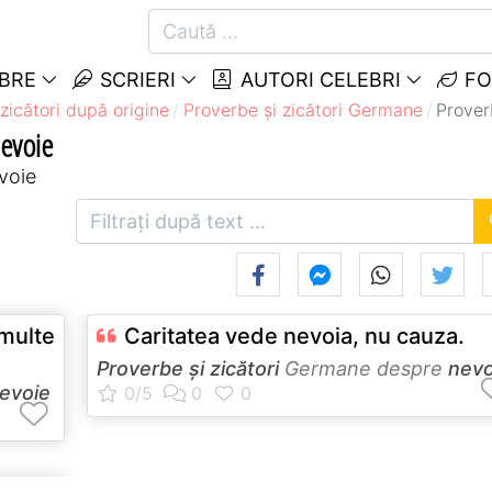
EBRE
SCRIERI
AUTORI CELEBRI
FO
zicători după origine
Proverbe și zicători Germane
Prover
Nevoie
voie
multe
Caritatea vede nevoia, nu cauza.
Proverbe și zicători
Germane despre
nevo
evoie