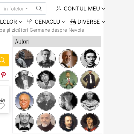
CONTUL MEU
în folclor
LCLOR
CENACLU
DIVERSE
be și zicători Germane despre Nevoie
Autori
ie