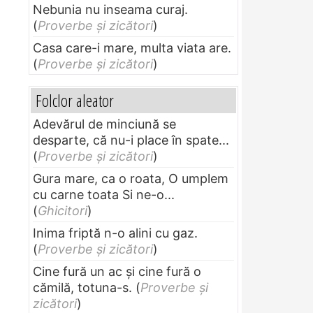
Nebunia nu inseama curaj.
(
Proverbe și zicători
)
Casa care-i mare, multa viata are.
(
Proverbe și zicători
)
Folclor aleator
Adevărul de minciună se
desparte, că nu-i place în spate...
(
Proverbe și zicători
)
Gura mare, ca o roata, O umplem
cu carne toata Si ne-o...
(
Ghicitori
)
Inima friptă n-o alini cu gaz.
(
Proverbe și zicători
)
Cine fură un ac şi cine fură o
cămilă, totuna-s.
(
Proverbe și
zicători
)