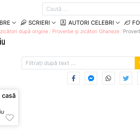
EBRE
SCRIERI
AUTORI CELEBRI
FO
zicători după origine
Proverbe și zicători Ghaneze
Prover
ău
u
 casă
ău