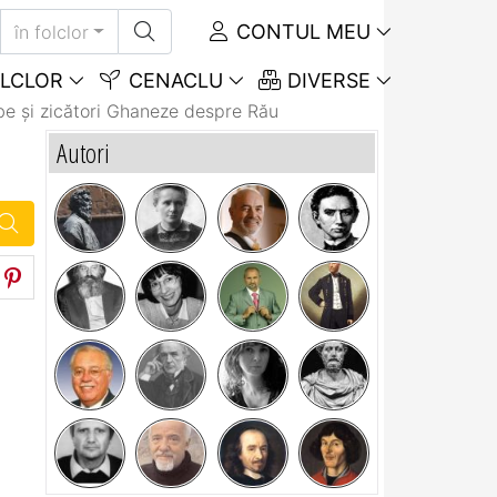
CONTUL MEU
în folclor
LCLOR
CENACLU
DIVERSE
be și zicători Ghaneze despre Rău
Autori