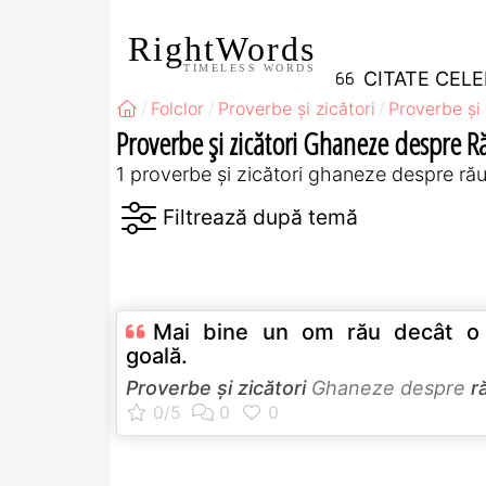
RightWords
TIMELESS WORDS
CITATE CEL
Folclor
Proverbe și zicători
Proverbe și 
Proverbe și zicători Ghaneze despre R
1 proverbe și zicători ghaneze despre ră
Mai bine un om rău decât o
goală.
Proverbe și zicători
Ghaneze despre
r