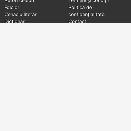
Autori celebri
Termeni și condiții
Folclor
Politica de
Cenaclu literar
confidenţialitate
Dicționar
Contact
Evenimentele zilei
Articole
Social pages
Cuvinte potrivite din toate timpurile, de pe tot
globul, pe teme diverse, de la
autori celebri
sau
din
folclor
:
citate celebre
,
maxime
,
cugetări
,
aforisme
,
autori celebri
,
proverbe și zicători
,
ghicitori
,
vrăji si
descântece
,
balade
,
doine
,
basme
,
colinde
,
urături
,
orații de nuntă
,
tradiții și superstiții
.
Copyright © 2007-2026 RightWords
Web Design by
YourCHOICE
, sâmbătă, 8 august 2026