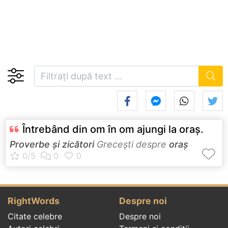
Întrebând din om în om ajungi la oraş.
Proverbe și zicători
Greceşti despre
oraș
RightWords
Despre noi
Citate celebre
Despre noi