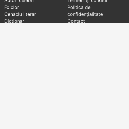
Autori celebri
Termeni și condiții
Folclor
Politica de
Cenaclu literar
confidenţialitate
Dicționar
Contact
Evenimentele zilei
Articole
Social pages
Cuvinte potrivite din toate timpurile, de pe tot
globul, pe teme diverse, de la
autori celebri
sau
din
folclor
:
citate celebre
,
maxime
,
cugetări
,
aforisme
,
autori celebri
,
proverbe și zicători
,
ghicitori
,
vrăji si
descântece
,
balade
,
doine
,
basme
,
colinde
,
urături
,
orații de nuntă
,
tradiții și superstiții
.
Copyright © 2007-2026 RightWords
Web Design by
YourCHOICE
, sâmbătă, 8 august 2026