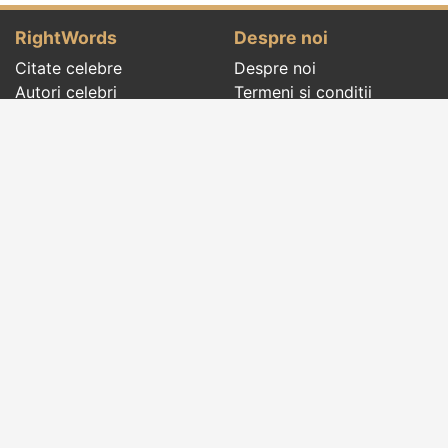
RightWords
Despre noi
Citate celebre
Despre noi
Autori celebri
Termeni și condiții
Folclor
Politica de
Cenaclu literar
confidenţialitate
Dicționar
Contact
Evenimentele zilei
Articole
Social pages
Cuvinte potrivite din toate timpurile, de pe tot
globul, pe teme diverse, de la
autori celebri
sau
din
folclor
:
citate celebre
,
maxime
,
cugetări
,
aforisme
,
autori celebri
,
proverbe și zicători
,
ghicitori
,
vrăji si
descântece
,
balade
,
doine
,
basme
,
colinde
,
urături
,