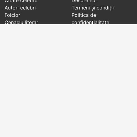
Citate celebre
Despre noi
Autori celebri
Termeni și condiții
Folclor
Politica de
Cenaclu literar
confidenţialitate
Dicționar
Contact
Evenimentele zilei
Articole
Social pages
Cuvinte potrivite din toate timpurile, de pe tot
globul, pe teme diverse, de la
autori celebri
sau
din
folclor
:
citate celebre
,
maxime
,
cugetări
,
aforisme
,
autori celebri
,
proverbe și zicători
,
ghicitori
,
vrăji si
descântece
,
balade
,
doine
,
basme
,
colinde
,
urături
,
orații de nuntă
,
tradiții și superstiții
.
Copyright © 2007-2026 RightWords