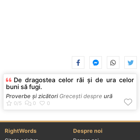
De dragostea celor răi şi de ura celor
buni să fugi.
Proverbe și zicători
Greceşti despre
ură
RightWords
Despre noi