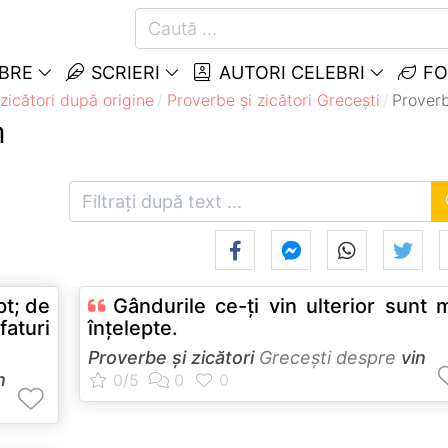
EBRE
SCRIERI
AUTORI CELEBRI
FO
zicători după origine
Proverbe și zicători Greceşti
Proverb
n
pt; de
Gândurile ce-ţi vin ulterior sunt 
faturi
înţelepte.
Proverbe și zicători
Greceşti despre
vin
n