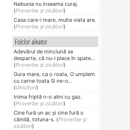
Nebunia nu inseama curaj.
(
Proverbe și zicători
)
Casa care-i mare, multa viata are.
(
Proverbe și zicători
)
Folclor aleator
Adevărul de minciună se
desparte, că nu-i place în spate...
(
Proverbe și zicători
)
Gura mare, ca o roata, O umplem
cu carne toata Si ne-o...
(
Ghicitori
)
Inima friptă n-o alini cu gaz.
(
Proverbe și zicători
)
Cine fură un ac şi cine fură o
cămilă, totuna-s.
(
Proverbe și
zicători
)