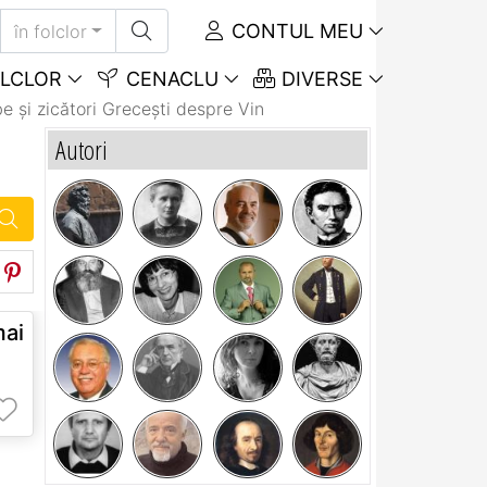
CONTUL MEU
în folclor
LCLOR
CENACLU
DIVERSE
e și zicători Greceşti despre Vin
Autori
mai