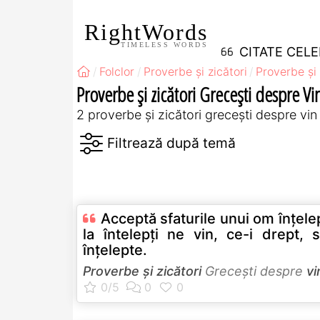
RightWords
TIMELESS WORDS
CITATE CEL
Folclor
Proverbe și zicători
Proverbe și 
Proverbe și zicători Greceşti despre Vi
2 proverbe și zicători greceşti despre vin
Acceptă sfaturile unui om înţele
la întelepţi ne vin, ce-i drept, s
înţelepte.
Proverbe și zicători
Greceşti despre
vi