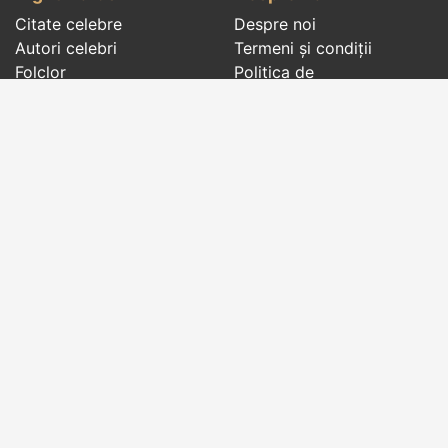
Citate celebre
Despre noi
Autori celebri
Termeni și condiții
Folclor
Politica de
Cenaclu literar
confidenţialitate
Dicționar
Contact
Evenimentele zilei
Articole
Social pages
Cuvinte potrivite din toate timpurile, de pe tot
globul, pe teme diverse, de la
autori celebri
sau
din
folclor
:
citate celebre
,
maxime
,
cugetări
,
aforisme
,
autori celebri
,
proverbe și zicători
,
ghicitori
,
vrăji si
descântece
,
balade
,
doine
,
basme
,
colinde
,
urături
,
orații de nuntă
,
tradiții și superstiții
.