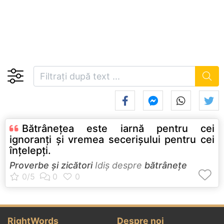
Bătrâneţea este iarnă pentru cei
ignoranţi şi vremea secerişului pentru cei
înţelepţi.
Proverbe și zicători
Idiş despre
bătrânețe
RightWords
Despre noi