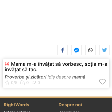
Mama m-a învăţat să vorbesc, soţia m-a
învăţat să tac.
Proverbe și zicători
Idiş despre
mamă
RightWords
Despre noi