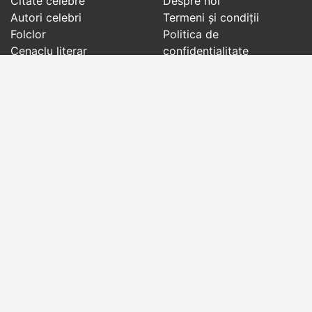
Citate celebre
Despre noi
Autori celebri
Termeni și condiții
Folclor
Politica de
Cenaclu literar
confidenţialitate
Dicționar
Contact
Evenimentele zilei
Articole
Social pages
Cuvinte potrivite din toate timpurile, de pe tot
globul, pe teme diverse, de la
autori celebri
sau
din
folclor
:
citate celebre
,
maxime
,
cugetări
,
aforisme
,
autori celebri
,
proverbe și zicători
,
ghicitori
,
vrăji si
descântece
,
balade
,
doine
,
basme
,
colinde
,
urături
,
orații de nuntă
,
tradiții și superstiții
.
Copyright © 2007-2026 RightWords