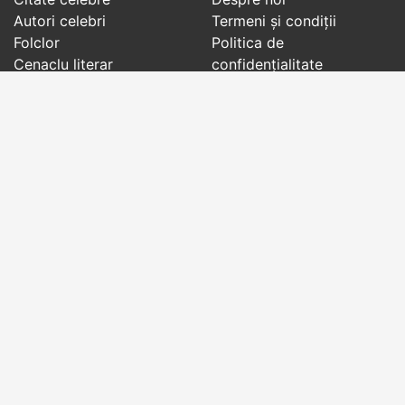
Autori celebri
Termeni și condiții
Folclor
Politica de
Cenaclu literar
confidenţialitate
Dicționar
Contact
Evenimentele zilei
Articole
Social pages
Cuvinte potrivite din toate timpurile, de pe tot
globul, pe teme diverse, de la
autori celebri
sau
din
folclor
:
citate celebre
,
maxime
,
cugetări
,
aforisme
,
autori celebri
,
proverbe și zicători
,
ghicitori
,
vrăji si
descântece
,
balade
,
doine
,
basme
,
colinde
,
urături
,
orații de nuntă
,
tradiții și superstiții
.
Copyright © 2007-2026 RightWords