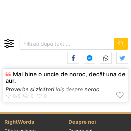
Mai bine o uncie de noroc, decât una de
aur.
Proverbe și zicători
Idiş despre
noroc
RightWords
Despre noi
Citate celebre
Despre noi