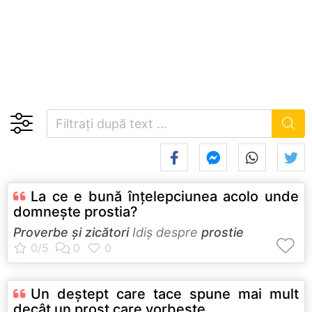
La ce e bună înţelepciunea acolo unde
domneşte prostia?
Proverbe și zicători
Idiş despre
prostie
Un deştept care tace spune mai mult
decât un prost care vorbeşte.