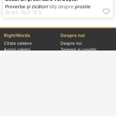
Proverbe și zicători
Idiş despre
prostie
RightWords
Despre noi
Citate celebre
Despre noi
Autori celebri
Termeni și condiții
Folclor
Politica de
Cenaclu literar
confidenţialitate
Dicționar
Contact
Evenimentele zilei
Articole
Social pages
Cuvinte potrivite din toate timpurile, de pe tot