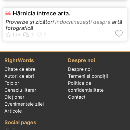
Hărnicia întrece arta.
Proverbe și zicători
Indochinezeşti despre
artă
fotografică
RightWords
Despre noi
Citate celebre
Despre noi
Autori celebri
Termeni și condiții
Folclor
Politica de
Cenaclu literar
confidenţialitate
Dicționar
Contact
Evenimentele zilei
Articole
Social pages