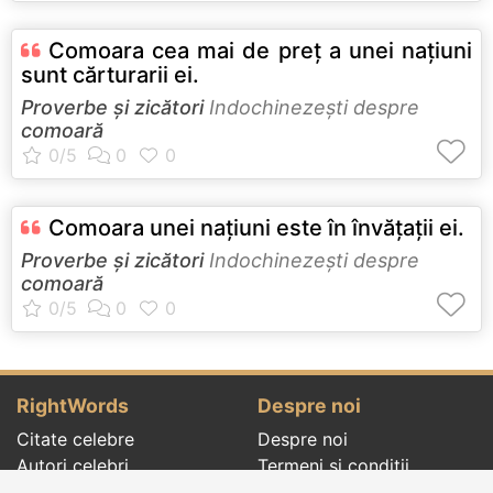
Comoara cea mai de preţ a unei naţiuni
sunt cărturarii ei.
Proverbe și zicători
Indochinezeşti despre
comoară
Comoara unei naţiuni este în învăţaţii ei.
Proverbe și zicători
Indochinezeşti despre
comoară
RightWords
Despre noi
Citate celebre
Despre noi
Autori celebri
Termeni și condiții
Folclor
Politica de