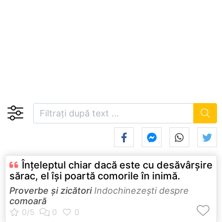
Înţeleptul chiar dacă este cu desăvârşire
sărac, el îşi poartă comorile în inimă.
Proverbe și zicători
Indochinezeşti despre
comoară