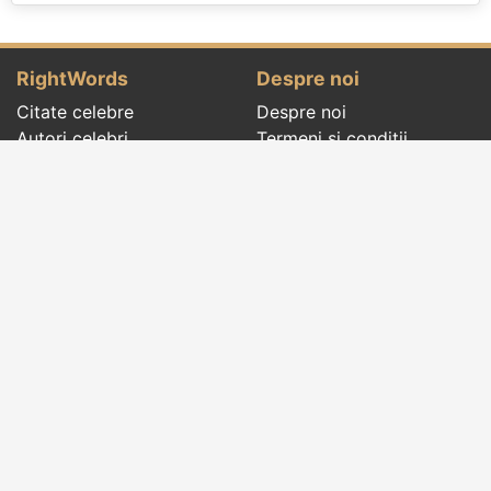
RightWords
Despre noi
Citate celebre
Despre noi
Autori celebri
Termeni și condiții
Folclor
Politica de
Cenaclu literar
confidenţialitate
Dicționar
Contact
Evenimentele zilei
Articole
Social pages
Cuvinte potrivite din toate timpurile, de pe tot
globul, pe teme diverse, de la
autori celebri
sau
din
folclor
:
citate celebre
,
maxime
,
cugetări
,
aforisme
,
autori celebri
,
proverbe și zicători
,
ghicitori
,
vrăji si