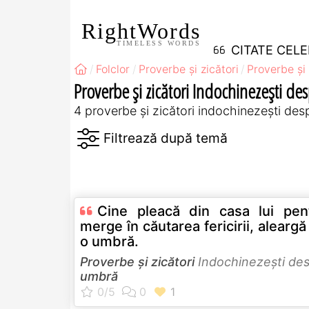
RightWords
TIMELESS WORDS
CITATE CEL
Folclor
Proverbe și zicători
Proverbe și 
Proverbe și zicători Indochinezeşti d
4 proverbe și zicători indochinezeşti de
Cine pleacă din casa lui pen
merge în căutarea fericirii, alearg
o umbră.
Proverbe și zicători
Indochinezeşti de
umbră