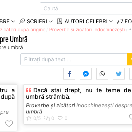
EBRE
SCRIERI
AUTORI CELEBRI
FO
zicători după origine
Proverbe și zicători Indochinezeşti
P
espre Umbră
spre umbră
tru a
Dacă stai drept, nu te teme de
ă după
umbră strâmbă.
Proverbe și zicători
Indochinezeşti despr
umbră
spre