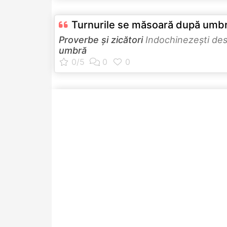
Turnurile se măsoară după umbra
Proverbe și zicători
Indochinezeşti de
umbră