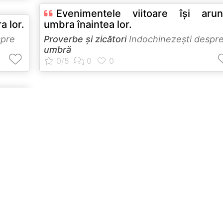
Evenimentele viitoare îşi arun
 lor.
umbra înaintea lor.
spre
Proverbe și zicători
Indochinezeşti despr
umbră