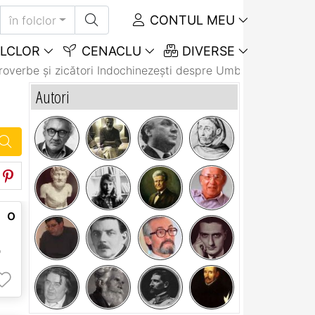
CONTUL MEU
în folclor
LCLOR
CENACLU
DIVERSE
roverbe și zicători Indochinezeşti despre Umbră
Autori
 o
e