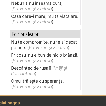
Nebunia nu inseama curaj.
(
Proverbe și zicători
)
Casa care-i mare, multa viata are.
(
Proverbe și zicători
)
Folclor aleator
Nu te compromite, nu te ai decat
pe tine.
(
Proverbe și zicători
)
Fricosul nu e bun de nicio brânză.
(
Proverbe și zicători
)
Descântec de rusalii
(
Vrăji și
descântece
)
Omul trăieşte cu speranţa.
(
Proverbe și zicători
)
cial pages