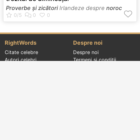
Proverbe și zicători
Irlandeze despre
noroc
RightWords
Despre noi
Citate celebre
Despre noi
Autori celebri
Termeni și condiții
Folclor
Politica de
Cenaclu literar
confidenţialitate
Dicționar
Contact
Evenimentele zilei
Articole
Social pages
Cuvinte potrivite din toate timpurile, de pe tot