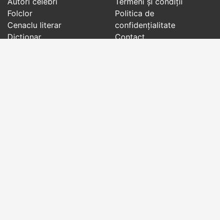
Autori celebri
Termeni și condiții
Folclor
Politica de
Cenaclu literar
confidenţialitate
Dicționar
Contact
Evenimentele zilei
Articole
Social pages
Cuvinte potrivite din toate timpurile, de pe tot
globul, pe teme diverse, de la
autori celebri
sau
din
folclor
:
citate celebre
,
maxime
,
cugetări
,
aforisme
,
autori celebri
,
proverbe și zicători
,
ghicitori
,
vrăji si
descântece
,
balade
,
doine
,
basme
,
colinde
,
urături
,
orații de nuntă
,
tradiții și superstiții
.
Copyright © 2007-2026 RightWords
Web Design by
YourCHOICE
, vineri, 7 august 2026