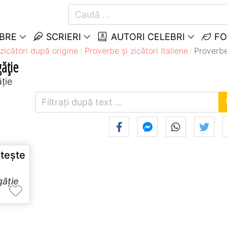
EBRE
SCRIERI
AUTORI CELEBRI
FO
zicători după origine
Proverbe și zicători Italiene
Proverbe
găție
ăție
eşte
ăție