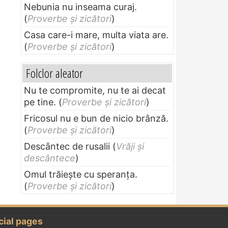
Nebunia nu inseama curaj.
(
Proverbe și zicători
)
Casa care-i mare, multa viata are.
(
Proverbe și zicători
)
Folclor aleator
Nu te compromite, nu te ai decat
pe tine.
(
Proverbe și zicători
)
Fricosul nu e bun de nicio brânză.
(
Proverbe și zicători
)
Descântec de rusalii
(
Vrăji și
descântece
)
Omul trăieşte cu speranţa.
(
Proverbe și zicători
)
cial pages