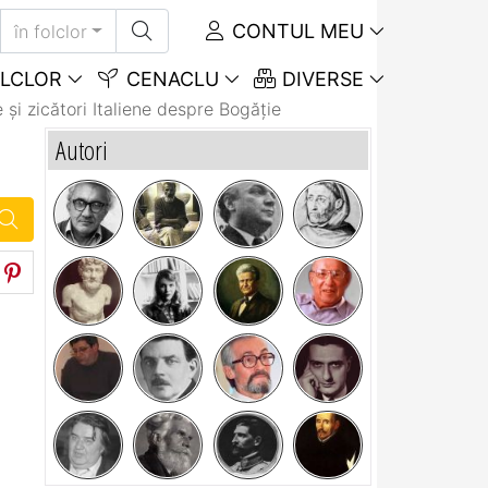
CONTUL MEU
în folclor
LCLOR
CENACLU
DIVERSE
 și zicători Italiene despre Bogăție
Autori