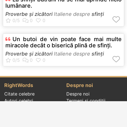
lumânare.
Proverbe și zicători
Italiene despre
sfinți
Un butoi de vin poate face mai multe
miracole decât o biserică plină de sfinţi.
Proverbe și zicători
Italiene despre
sfinți
RightWords
Despre noi
Citate celebre
Despre noi
Autori celebri
Termeni și condiții
Folclor
Politica de
Cenaclu literar
confidenţialitate
Dicționar
Contact