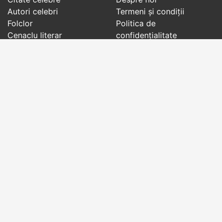
Autori celebri
Termeni și condiții
Folclor
Politica de
Cenaclu literar
confidenţialitate
Dicționar
Contact
Evenimentele zilei
Articole
Social pages
Cuvinte potrivite din toate timpurile, de pe tot
globul, pe teme diverse, de la
autori celebri
sau
din
folclor
:
citate celebre
,
maxime
,
cugetări
,
aforisme
,
autori celebri
,
proverbe și zicători
,
ghicitori
,
vrăji si
descântece
,
balade
,
doine
,
basme
,
colinde
,
urături
,
orații de nuntă
,
tradiții și superstiții
.
Copyright © 2007-2026 RightWords