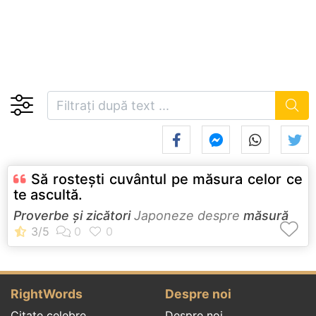
Să rosteşti cuvântul pe măsura celor ce
te ascultă.
Proverbe și zicători
Japoneze despre
măsură
RightWords
Despre noi
Citate celebre
Despre noi