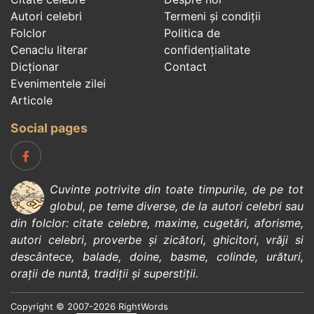
Autori celebri
Termeni și condiții
Folclor
Politica de
Cenaclu literar
confidenţialitate
Dicționar
Contact
Evenimentele zilei
Articole
Social pages
Cuvinte potrivite din toate timpurile, de pe tot
globul, pe teme diverse, de la
autori celebri
sau
din
folclor
:
citate celebre
,
maxime
,
cugetări
,
aforisme
,
autori celebri
,
proverbe și zicători
,
ghicitori
,
vrăji si
descântece
,
balade
,
doine
,
basme
,
colinde
,
urături
,
orații de nuntă
,
tradiții și superstiții
.
Copyright © 2007-2026 RightWords