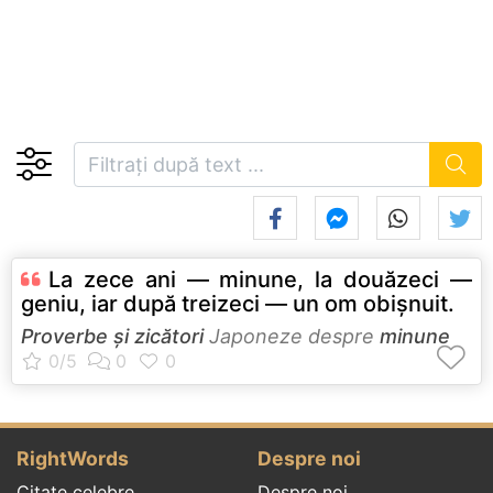
La zece ani — minune, la douăzeci —
geniu, iar după treizeci — un om obişnuit.
Proverbe și zicători
Japoneze despre
minune
RightWords
Despre noi
Citate celebre
Despre noi