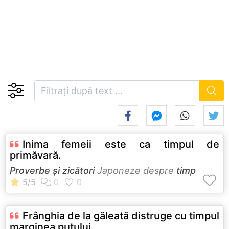
Inima femeii este ca timpul de
primăvară.
Proverbe și zicători
Japoneze despre
timp
Frânghia de la găleată distruge cu timpul
marginea puţului.