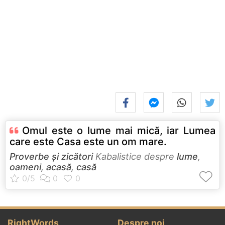
Omul este o lume mai mică, iar Lumea
care este Casa este un om mare.
Proverbe și zicători
Kabalistice despre
lume
,
oameni
,
acasă
,
casă
RightWords
Despre noi