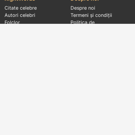
Citate celebre
Despre noi
Autori celebri
Termeni și condiții
Folclor
Politica de
Cenaclu literar
confidenţialitate
Dicționar
Contact
Evenimentele zilei
Articole
Social pages
Cuvinte potrivite din toate timpurile, de pe tot
globul, pe teme diverse, de la
autori celebri
sau
din
folclor
:
citate celebre
,
maxime
,
cugetări
,
aforisme
,
autori celebri
,
proverbe și zicători
,
ghicitori
,
vrăji si
descântece
,
balade
,
doine
,
basme
,
colinde
,
urături
,
orații de nuntă
,
tradiții și superstiții
.