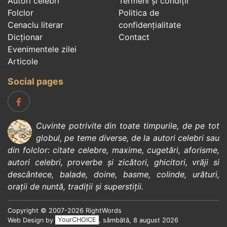
Autori celebri
Termeni și condiții
Folclor
Politica de
Cenaclu literar
confidenţialitate
Dicționar
Contact
Evenimentele zilei
Articole
Social pages
Cuvinte potrivite din toate timpurile, de pe tot
globul, pe teme diverse, de la
autori celebri
sau
din
folclor
:
citate celebre
,
maxime
,
cugetări
,
aforisme
,
autori celebri
,
proverbe și zicători
,
ghicitori
,
vrăji si
descântece
,
balade
,
doine
,
basme
,
colinde
,
urături
,
orații de nuntă
,
tradiții și superstiții
.
Copyright © 2007-2026 RightWords
Web Design by
YourCHOICE
, sâmbătă, 8 august 2026