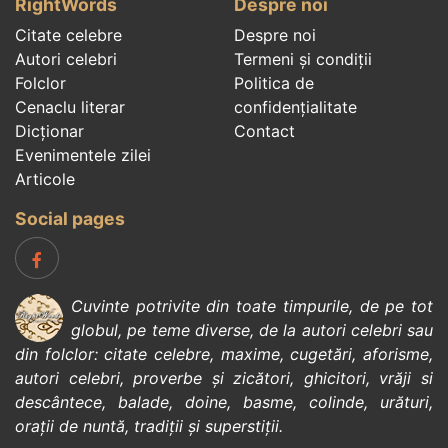
RightWords
Despre noi
Citate celebre
Despre noi
Autori celebri
Termeni și condiții
Folclor
Politica de
Cenaclu literar
confidenţialitate
Dicționar
Contact
Evenimentele zilei
Articole
Social pages
Cuvinte potrivite din toate timpurile, de pe tot
globul, pe teme diverse, de la
autori celebri
sau
din
folclor
:
citate celebre
,
maxime
,
cugetări
,
aforisme
,
autori celebri
,
proverbe și zicători
,
ghicitori
,
vrăji si
descântece
,
balade
,
doine
,
basme
,
colinde
,
urături
,
orații de nuntă
,
tradiții și superstiții
.