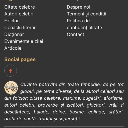
Citate celebre
Despre noi
Autori celebri
Termeni și condiții
Folclor
Politica de
Cenaclu literar
confidenţialitate
Dicționar
Contact
Evenimentele zilei
Articole
Social pages
Cuvinte potrivite din toate timpurile, de pe tot
globul, pe teme diverse, de la
autori celebri
sau
din
folclor
:
citate celebre
,
maxime
,
cugetări
,
aforisme
,
autori celebri
,
proverbe și zicători
,
ghicitori
,
vrăji si
descântece
,
balade
,
doine
,
basme
,
colinde
,
urături
,
orații de nuntă
,
tradiții și superstiții
.