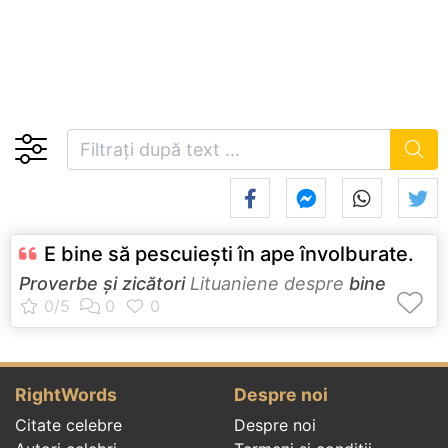
E bine să pescuieşti în ape învolburate.
Proverbe și zicători
Lituaniene despre
bine
RightWords
Despre noi
Citate celebre
Despre noi