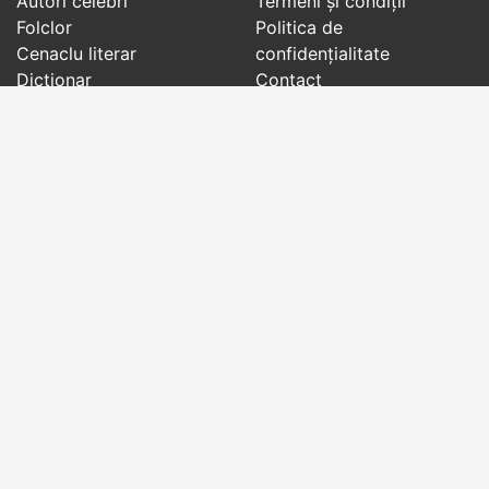
Autori celebri
Termeni și condiții
Folclor
Politica de
Cenaclu literar
confidenţialitate
Dicționar
Contact
Evenimentele zilei
Articole
Social pages
Cuvinte potrivite din toate timpurile, de pe tot
globul, pe teme diverse, de la
autori celebri
sau
din
folclor
:
citate celebre
,
maxime
,
cugetări
,
aforisme
,
autori celebri
,
proverbe și zicători
,
ghicitori
,
vrăji si
descântece
,
balade
,
doine
,
basme
,
colinde
,
urături
,
orații de nuntă
,
tradiții și superstiții
.
Copyright © 2007-2026 RightWords
Web Design by
YourCHOICE
, duminică, 9 august 2026