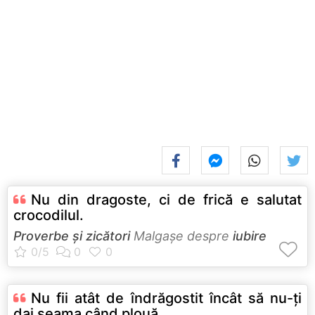
Nu din dragoste, ci de frică e salutat
crocodilul.
Proverbe și zicători
Malgaşe despre
iubire
Nu fii atât de îndrăgostit încât să nu-ţi
dai seama când plouă.