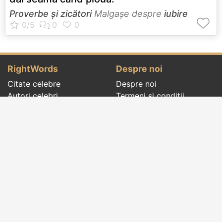
Proverbe și zicători
Malgaşe despre
iubire
RightWords
Despre noi
Citate celebre
Despre noi
Autori celebri
Termeni și condiții
Folclor
Politica de
Cenaclu literar
confidenţialitate
Dicționar
Contact
Evenimentele zilei
Articole
Social pages
Cuvinte potrivite din toate timpurile, de pe tot