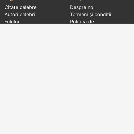
Citate celebre
Despre noi
Autori celebri
Termeni și condiții
Folclor
Politica de
Cenaclu literar
confidenţialitate
Dicționar
Contact
Evenimentele zilei
Articole
Social pages
Cuvinte potrivite din toate timpurile, de pe tot
globul, pe teme diverse, de la
autori celebri
sau
din
folclor
:
citate celebre
,
maxime
,
cugetări
,
aforisme
,
autori celebri
,
proverbe și zicători
,
ghicitori
,
vrăji si
descântece
,
balade
,
doine
,
basme
,
colinde
,
urături
,
orații de nuntă
,
tradiții și superstiții
.