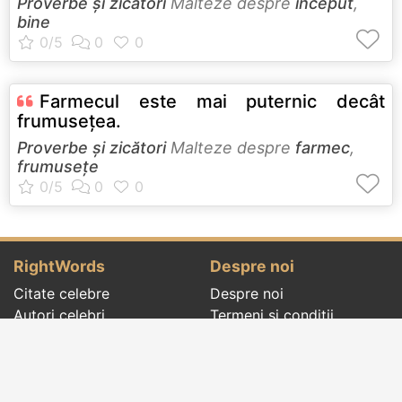
Proverbe și zicători
Malteze despre
început
,
bine
Farmecul este mai puternic decât
frumuseţea.
Proverbe și zicători
Malteze despre
farmec
,
frumusețe
RightWords
Despre noi
Citate celebre
Despre noi
Autori celebri
Termeni și condiții
Folclor
Politica de
Cenaclu literar
confidenţialitate
Dicționar
Contact
Evenimentele zilei