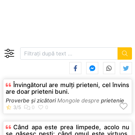
Învingătorul are mulţi prieteni, cel învins
are doar prieteni buni.
Proverbe și zicători
Mongole despre
prietenie
Când apa este prea limpede, acolo nu
se găsesc peşti; când omul este virtuos,