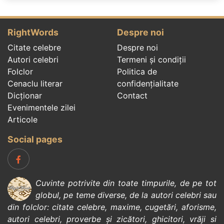
RightWords
Despre noi
Citate celebre
Despre noi
Autori celebri
Termeni și condiții
Folclor
Politica de
Cenaclu literar
confidenţialitate
Dicționar
Contact
Evenimentele zilei
Articole
Social pages
Cuvinte potrivite din toate timpurile, de pe tot
globul, pe teme diverse, de la
autori celebri
sau
din
folclor
:
citate celebre
,
maxime
,
cugetări
,
aforisme
,
autori celebri
,
proverbe și zicători
,
ghicitori
,
vrăji si