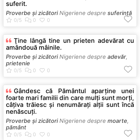
suferit.
Proverbe și zicători
Nigeriene despre
suferință
Ţine lângă tine un prieten adevărat cu
amândouă mâinile.
Proverbe și zicători
Nigeriene despre
adevăr
,
prietenie
Gândesc că Pământul aparţine unei
foarte mari familii din care mulţi sunt morţi,
câţiva trăiesc şi nenumăraţi alţii sunt încă
nenăscuţi.
Proverbe și zicători
Nigeriene despre
moarte
,
pământ