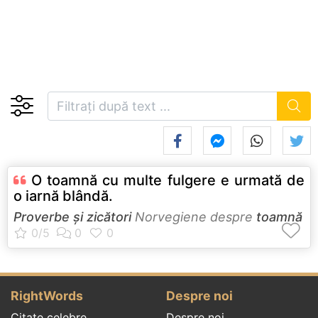
O toamnă cu multe fulgere e urmată de
o iarnă blândă.
Proverbe și zicători
Norvegiene despre
toamnă
RightWords
Despre noi
Citate celebre
Despre noi