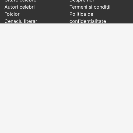
Autori celebri
Termeni și condiții
Folclor
Politica de
Cenaclu literar
confidenţialitate
Dicționar
Contact
Evenimentele zilei
Articole
Social pages
Cuvinte potrivite din toate timpurile, de pe tot
globul, pe teme diverse, de la
autori celebri
sau
din
folclor
:
citate celebre
,
maxime
,
cugetări
,
aforisme
,
autori celebri
,
proverbe și zicători
,
ghicitori
,
vrăji si
descântece
,
balade
,
doine
,
basme
,
colinde
,
urături
,
orații de nuntă
,
tradiții și superstiții
.
Copyright © 2007-2026 RightWords