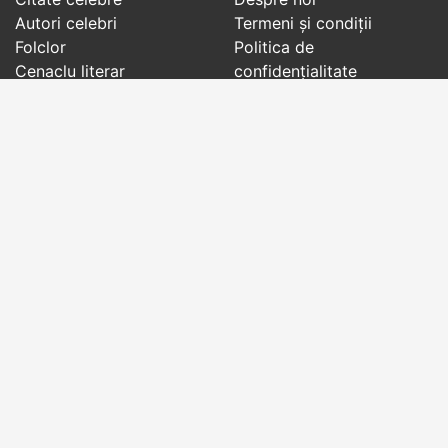
Autori celebri
Termeni și condiții
Folclor
Politica de
Cenaclu literar
confidenţialitate
Dicționar
Contact
Evenimentele zilei
Articole
Social pages
Cuvinte potrivite din toate timpurile, de pe tot
globul, pe teme diverse, de la
autori celebri
sau
din
folclor
:
citate celebre
,
maxime
,
cugetări
,
aforisme
,
autori celebri
,
proverbe și zicători
,
ghicitori
,
vrăji si
descântece
,
balade
,
doine
,
basme
,
colinde
,
urături
,
orații de nuntă
,
tradiții și superstiții
.
Copyright © 2007-2026 RightWords