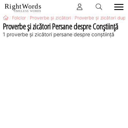
RightWords
TIMELESS WORDS
Folclor
Proverbe și zicători
Proverbe și zicători după
Proverbe și zicători Persane despre Conștiință
1 proverbe și zicători persane despre conștiință