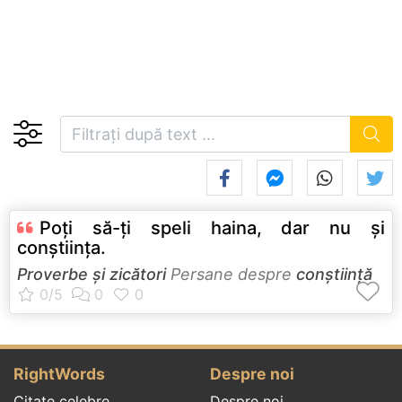
Poţi să-ţi speli haina, dar nu şi
conştiinţa.
Proverbe și zicători
Persane despre
conștiință
RightWords
Despre noi
Citate celebre
Despre noi