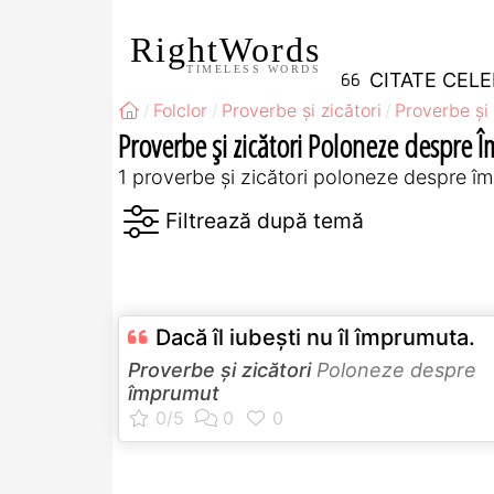
RightWords
TIMELESS WORDS
CITATE CEL
Folclor
Proverbe și zicători
Proverbe și 
Proverbe și zicători Poloneze despre 
1 proverbe și zicători poloneze despre î
Dacă îl iubeşti nu îl împrumuta.
Proverbe și zicători
Poloneze despre
împrumut