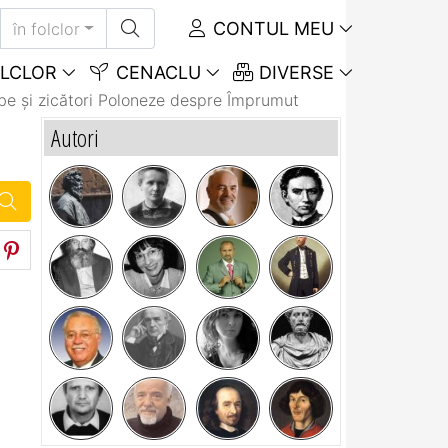
CONTUL MEU
în folclor
LCLOR
CENACLU
DIVERSE
be și zicători Poloneze despre Împrumut
Autori