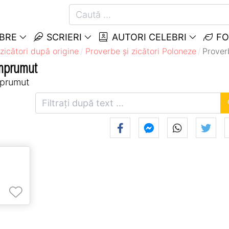
EBRE
SCRIERI
AUTORI CELEBRI
FO
zicători după origine
Proverbe și zicători Poloneze
Prover
Împrumut
mprumut