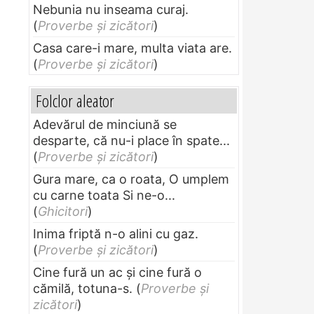
Nebunia nu inseama curaj.
(
Proverbe și zicători
)
Casa care-i mare, multa viata are.
(
Proverbe și zicători
)
Folclor aleator
Adevărul de minciună se
desparte, că nu-i place în spate...
(
Proverbe și zicători
)
Gura mare, ca o roata, O umplem
cu carne toata Si ne-o...
(
Ghicitori
)
Inima friptă n-o alini cu gaz.
(
Proverbe și zicători
)
Cine fură un ac şi cine fură o
cămilă, totuna-s.
(
Proverbe și
zicători
)