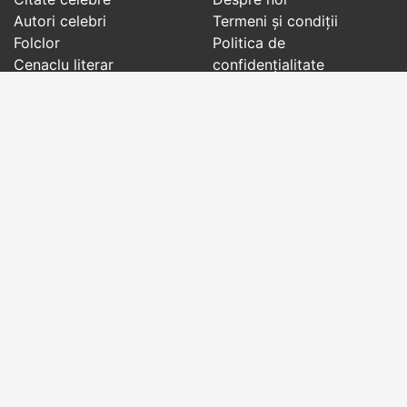
Autori celebri
Termeni și condiții
Folclor
Politica de
Cenaclu literar
confidenţialitate
Dicționar
Contact
Evenimentele zilei
Articole
Social pages
Cuvinte potrivite din toate timpurile, de pe tot
globul, pe teme diverse, de la
autori celebri
sau
din
folclor
:
citate celebre
,
maxime
,
cugetări
,
aforisme
,
autori celebri
,
proverbe și zicători
,
ghicitori
,
vrăji si
descântece
,
balade
,
doine
,
basme
,
colinde
,
urături
,
orații de nuntă
,
tradiții și superstiții
.
Copyright © 2007-2026 RightWords