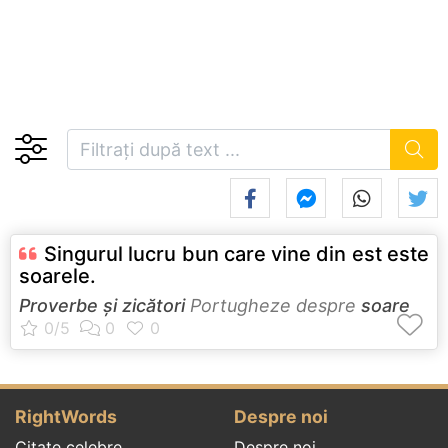
Singurul lucru bun care vine din est este
soarele.
Proverbe și zicători
Portugheze despre
soare
RightWords
Despre noi
Citate celebre
Despre noi