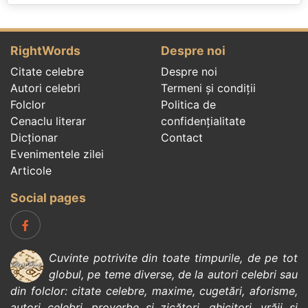
RightWords
Despre noi
Citate celebre
Despre noi
Autori celebri
Termeni și condiții
Folclor
Politica de
Cenaclu literar
confidenţialitate
Dicționar
Contact
Evenimentele zilei
Articole
Social pages
Cuvinte potrivite din toate timpurile, de pe tot
globul, pe teme diverse, de la
autori celebri
sau
din
folclor
:
citate celebre
,
maxime
,
cugetări
,
aforisme
,
autori celebri
,
proverbe și zicători
,
ghicitori
,
vrăji si