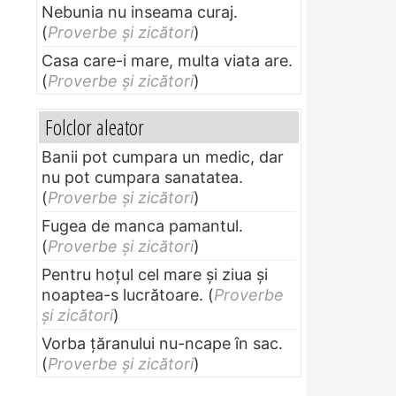
Nebunia nu inseama curaj.
(
Proverbe și zicători
)
Casa care-i mare, multa viata are.
(
Proverbe și zicători
)
Folclor aleator
Banii pot cumpara un medic, dar
nu pot cumpara sanatatea.
(
Proverbe și zicători
)
Fugea de manca pamantul.
(
Proverbe și zicători
)
Pentru hoţul cel mare şi ziua şi
noaptea-s lucrătoare.
(
Proverbe
și zicători
)
Vorba ţăranului nu-ncape în sac.
(
Proverbe și zicători
)