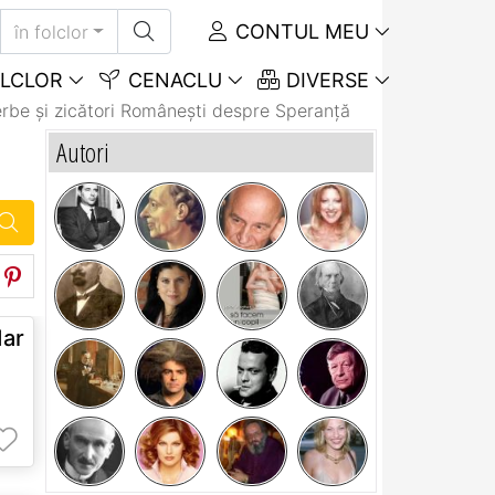
CONTUL MEU
în folclor
LCLOR
CENACLU
DIVERSE
rbe și zicători Româneşti despre Speranță
Autori
dar