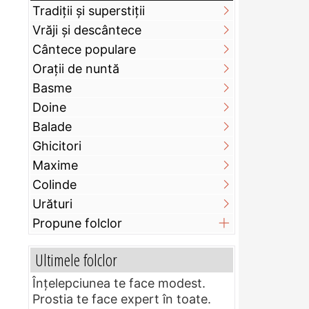
Tradiții și superstiții
Vrăji și descântece
Cântece populare
Orații de nuntă
Basme
Doine
Balade
Ghicitori
Maxime
Colinde
Urături
Propune folclor
Ultimele folclor
Înțelepciunea te face modest.
Prostia te face expert în toate.