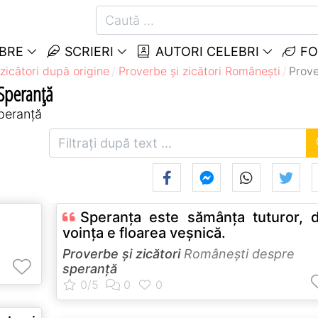
EBRE
SCRIERI
AUTORI CELEBRI
FO
zicători după origine
Proverbe și zicători Româneşti
Prove
 Speranță
speranță
Speranţa este sămânţa tuturor, 
voinţa e floarea veşnică.
Proverbe și zicători
Româneşti despre
speranță