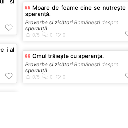
ul si
Moare de foame cine se nutreşte
speranţă.
Proverbe și zicători
Româneşti despre
speranță
e-i al
Omul trăieşte cu speranţa.
Proverbe și zicători
Româneşti despre
speranță