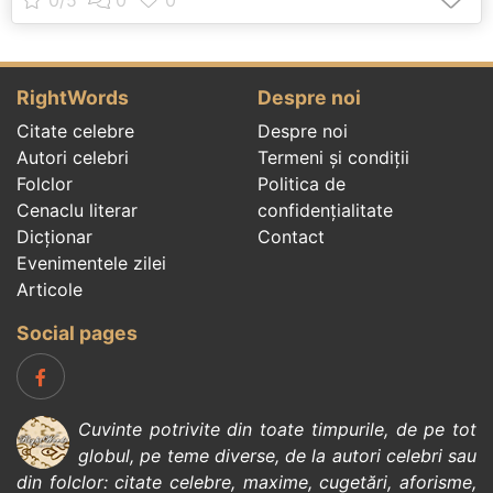
RightWords
Despre noi
Citate celebre
Despre noi
Autori celebri
Termeni și condiții
Folclor
Politica de
Cenaclu literar
confidenţialitate
Dicționar
Contact
Evenimentele zilei
Articole
Social pages
Cuvinte potrivite din toate timpurile, de pe tot
globul, pe teme diverse, de la
autori celebri
sau
din
folclor
:
citate celebre
,
maxime
,
cugetări
,
aforisme
,