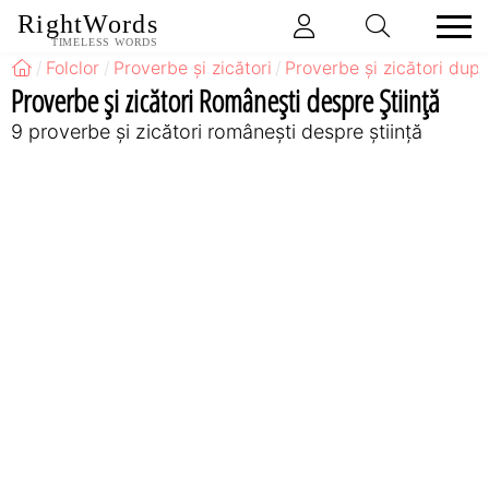
RightWords
TIMELESS WORDS
Folclor
Proverbe și zicători
Proverbe și zicători după
Proverbe și zicători Româneşti despre Știință
9 proverbe și zicători româneşti despre știință