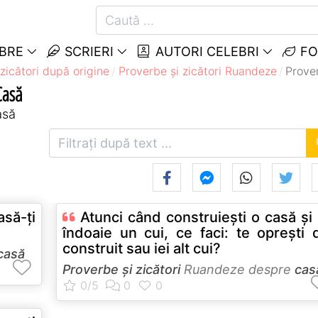
EBRE
SCRIERI
AUTORI CELEBRI
FO
zicători după origine
Proverbe și zicători Ruandeze
Prove
Casă
asă
să-ţi
Atunci când construieşti o casă şi
îndoaie un cui, ce faci: te opreşti 
construit sau iei alt cui?
casă
Proverbe și zicători
Ruandeze despre
cas