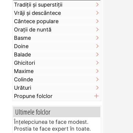
Tradiții și superstiții
Vrăji și descântece
Cântece populare
Orații de nuntă
Basme
Doine
Balade
Ghicitori
Maxime
Colinde
Urături
Propune folclor
Ultimele folclor
Înțelepciunea te face modest.
Prostia te face expert în toate.