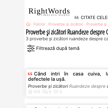
RightWords
TIMELESS WORDS
CITATE CEL
Folclor
Proverbe și zicători
Proverbe și 
Proverbe și zicători Ruandeze despre 
3 proverbe și zicători ruandeze despre c
Când intri în casa cuiva, la
defectele la uşă.
Proverbe și zicători
Ruandeze despre