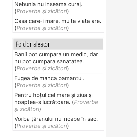
Nebunia nu inseama curaj.
(
Proverbe și zicători
)
Casa care-i mare, multa viata are.
(
Proverbe și zicători
)
Folclor aleator
Banii pot cumpara un medic, dar
nu pot cumpara sanatatea.
(
Proverbe și zicători
)
Fugea de manca pamantul.
(
Proverbe și zicători
)
Pentru hoţul cel mare şi ziua şi
noaptea-s lucrătoare.
(
Proverbe
și zicători
)
Vorba ţăranului nu-ncape în sac.
(
Proverbe și zicători
)