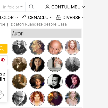
CONTUL MEU
în folclor
LCLOR
CENACLU
DIVERSE
rbe și zicători Ruandeze despre Casă
Autori
 se
din
ă