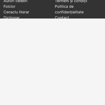
Autori celebri
Termeni și condiții
Folclor
Politica de
Cenaclu literar
confidenţialitate
Dicționar
Contact
Evenimentele zilei
Articole
Social pages
Cuvinte potrivite din toate timpurile, de pe tot
globul, pe teme diverse, de la
autori celebri
sau
din
folclor
:
citate celebre
,
maxime
,
cugetări
,
aforisme
,
autori celebri
,
proverbe și zicători
,
ghicitori
,
vrăji si
descântece
,
balade
,
doine
,
basme
,
colinde
,
urături
,
orații de nuntă
,
tradiții și superstiții
.
Copyright © 2007-2026 RightWords
Web Design by
YourCHOICE
, joi, 6 august 2026