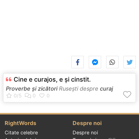
Cine e curajos, e şi cinstit.
Proverbe și zicători
Ruseşti despre
curaj
RightWords
Despre noi
Citate celebre
Despre noi