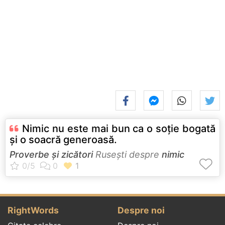
Nimic nu este mai bun ca o soţie bogată
şi o soacră generoasă.
Proverbe și zicători
Ruseşti despre
nimic
RightWords
Despre noi