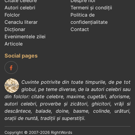
Citate celebre
Despre noi
Autori celebri
Termeni și condiții
Folclor
Politica de
Cenaclu literar
confidenţialitate
Dicționar
Contact
Evenimentele zilei
Articole
Social pages
Cuvinte potrivite din toate timpurile, de pe tot
globul, pe teme diverse, de la
autori celebri
sau
din
folclor
:
citate celebre
,
maxime
,
cugetări
,
aforisme
,
autori celebri
,
proverbe și zicători
,
ghicitori
,
vrăji si
descântece
,
balade
,
doine
,
basme
,
colinde
,
urături
,
orații de nuntă
,
tradiții și superstiții
.
Copyright © 2007-2026 RightWords