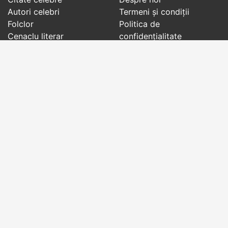
Autori celebri
Termeni și condiții
Folclor
Politica de
Cenaclu literar
confidenţialitate
Dicționar
Contact
Evenimentele zilei
Articole
Social pages
Cuvinte potrivite din toate timpurile, de pe tot
globul, pe teme diverse, de la
autori celebri
sau
din
folclor
:
citate celebre
,
maxime
,
cugetări
,
aforisme
,
autori celebri
,
proverbe și zicători
,
ghicitori
,
vrăji si
descântece
,
balade
,
doine
,
basme
,
colinde
,
urături
,
orații de nuntă
,
tradiții și superstiții
.
Copyright © 2007-2026 RightWords