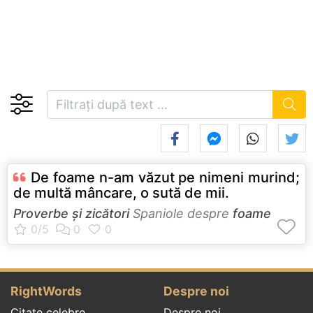
De foame n-am văzut pe nimeni murind;
de multă mâncare, o sută de mii.
Proverbe și zicători
Spaniole despre
foame
RightWords
Despre noi
Citate celebre
Despre noi