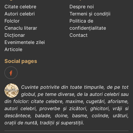
Citate celebre
Despre noi
Autori celebri
Termeni și condiții
Folclor
Politica de
Cenaclu literar
confidenţialitate
Dicționar
Contact
Evenimentele zilei
Articole
Social pages
Cuvinte potrivite din toate timpurile, de pe tot
globul, pe teme diverse, de la
autori celebri
sau
din
folclor
:
citate celebre
,
maxime
,
cugetări
,
aforisme
,
autori celebri
,
proverbe și zicători
,
ghicitori
,
vrăji si
descântece
,
balade
,
doine
,
basme
,
colinde
,
urături
,
orații de nuntă
,
tradiții și superstiții
.