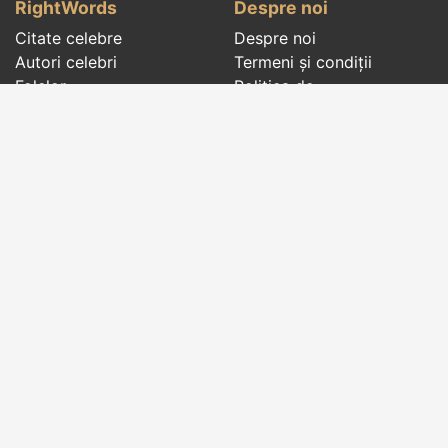
RightWords
Despre noi
Citate celebre
Despre noi
Autori celebri
Termeni și condiții
Folclor
Politica de
Cenaclu literar
confidenţialitate
Dicționar
Contact
Evenimentele zilei
Articole
Social pages
Cuvinte potrivite din toate timpurile, de pe tot
globul, pe teme diverse, de la
autori celebri
sau
din
folclor
:
citate celebre
,
maxime
,
cugetări
,
aforisme
,
autori celebri
,
proverbe și zicători
,
ghicitori
,
vrăji si
descântece
,
balade
,
doine
,
basme
,
colinde
,
urături
,
orații de nuntă
,
tradiții și superstiții
.